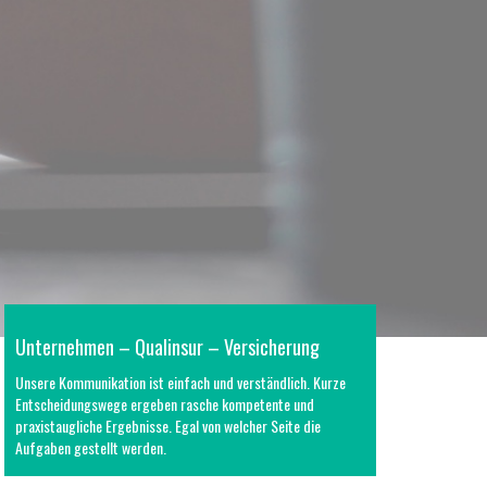
Unternehmen – Qualinsur – Versicherung
Unsere Kommunikation ist einfach und verständlich. Kurze
Entscheidungswege ergeben rasche kompetente und
praxistaugliche Ergebnisse. Egal von welcher Seite die
Aufgaben gestellt werden.